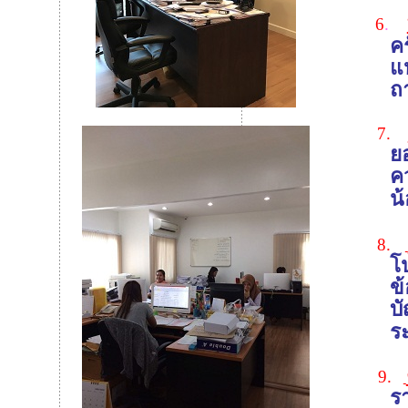
6
.
คร
แห
ถ
7.
ย
ค
น้
8.
โ
ข
บั
ร
9.
ร