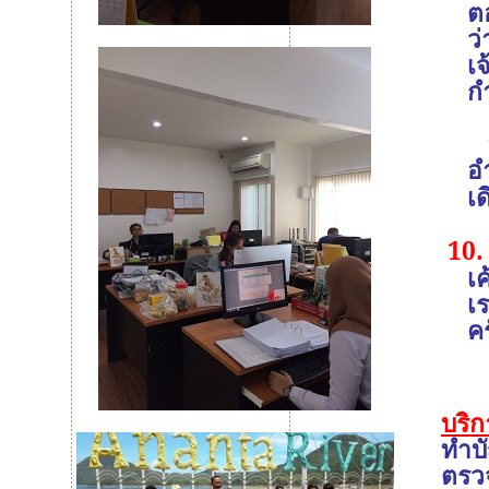
ต
ว
เ
กำ
อย่
อ
เด
10.
เ
เ
ค
บริ
ทำบั
ตรวจ