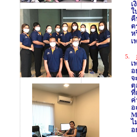
เ
ใ
คื
ต
ห
เ
5.
เ
อย
จ
ต
ท
ค่
อะ
M
ไม
อย