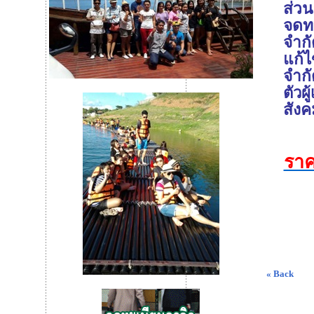
ส่ว
จดทะ
จำก
แก้ไ
จำก
ตัวผ
สังค
ราค
« Back