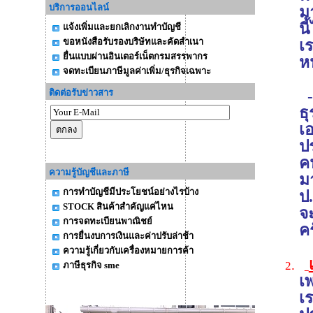
บริการออนไลน์
ม
น
แจ้งเพิ่มและยกเลิกงานทำบัญชี
ขอหนังสือรับรองบริษัทและคัดสำเนา
เร
ยื่นแบบผ่านอินเตอร์เน็ตกรมสรรพากร
หน
จดทะเบียนภาษีมูลค่าเพิ่ม/ธุรกิจเฉพาะ
ติดต่อรับข่าวสาร
-
ธ
เ
ป
ค
ความรู้บัญชีและภาษี
ม
การทำบัญชีมีประโยชน์อย่างไรบ้าง
ป.
STOCK สินค้าสำคัญแค่ไหน
จ
การจดทะเบียนพาณิชย์
คร
การยื่นงบการเงินและค่าปรับล่าช้า
ความรู้เกี่ยวกับเครื่องหมายการค้า
.
2
ภาษีธุรกิจ sme
เ
เร