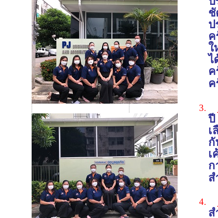
ป
ชั
ป
คร
ใ
ได
ค
ค
3.
ป
เ
ก
เค
ก
ส
4.
สำ